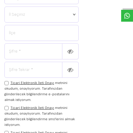
İl Seçiniz
İlçe
Şifre
*
Şifre Tekrar
*
Ticari Elektronik İleti Onayı
metnini
okudum, onaylıyorum. Tarafınızdan
gönderilecek bilgilendirme e-postalarını
almak istiyorum.
Ticari Elektronik İleti Onayı
metnini
okudum, onaylıyorum. Tarafınızdan
gönderilecek bilgilendirme sms'lerini almak
istiyorum.
Ticari Elektronik İleti Onayı
metnini