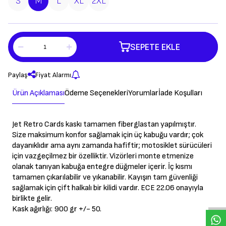
S
M
L
XL
2XL
SEPETE EKLE
Paylaş
Fiyat Alarmı
Ürün Açıklaması
Ödeme Seçenekleri
Yorumlar
İade Koşulları
Jet Retro Cards kaskı tamamen fiberglastan yapılmıştır.
Size maksimum konfor sağlamak için üç kabuğu vardır; çok
dayanıklıdır ama aynı zamanda hafiftir; motosiklet sürücüleri
için vazgeçilmez bir özelliktir. Vizörleri monte etmenize
olanak tanıyan kabuğa entegre düğmeler içerir. İç kısmı
tamamen çıkarılabilir ve yıkanabilir. Kayışın tam güvenliği
W
h
a
s
a
p
p
D
e
s
t
e
H
a
t
t
sağlamak için çift halkalı bir kilidi vardır. ECE 22.06 onayıyla
birlikte gelir.
Kask ağırlığı: 900 gr +/- 50.