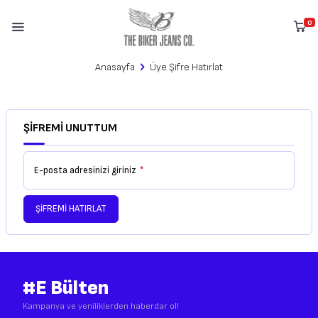
0
Anasayfa
Üye Şifre Hatırlat
ŞIFREMI UNUTTUM
E-posta adresinizi giriniz
*
ŞIFREMI HATIRLAT
#E Bülten
W
h
a
s
a
p
p
D
e
s
t
e
H
a
t
t
Kampanya ve yeniliklerden haberdar ol!