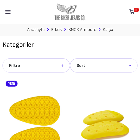
0
Anasayfa
Erkek
KNOX Armours
Kalça
Kategoriler
Filtre
Sort
YENİ