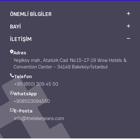
ÖNEMLI BILGILER
BAYI
İLETİŞİM
Adres
Yeşilköy mah., Atatürk Cad. No:15-17-19 Wow Hotels &
Convention Center - 34149 Bakırköy/İstanbul
Telefon
+90 (850) 309 45 50
WhatsApp
+908503094550
E-Posta
info@thebikerjeans.com