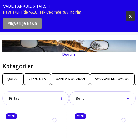
VADE FARKSIZ 6 TAKSİT!
0
Havale/EFT´de %10, Tek Çekimde %5 İndirim
x
Alışverişe Başla
Anasayfa
Kadın
Aksesuarlar
Devamı
Kategoriler
ÇORAP
ZIPPO USA
ÇANTA & CÜZDAN
AYAKKABI KORUYUCU
Filtre
Sort
YENİ
YENİ