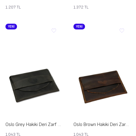
1.207
TL
1.372
TL
YENİ
YENİ
Oslo Grey Hakiki Deri Zarf Cüzdan
Oslo Brown Hakiki Deri Zarf Cüzdan
1.043
TL
1.043
TL