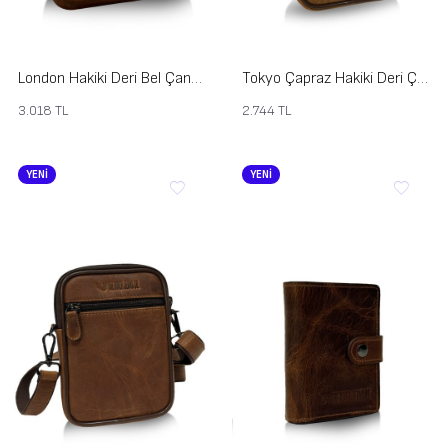
London Hakiki Deri Bel Çantası
Tokyo Çapraz Hakiki Deri Çanta - Çift Gözlü
3.018
TL
2.744
TL
YENİ
YENİ