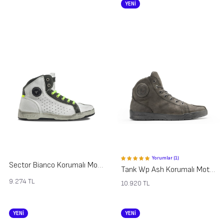
YENİ
Yorumlar (1)
Sector Bianco Korumalı Motosiklet Ayakkabısı
Tank Wp Ash Korumalı Motosiklet Ayakkabısı
9.274
TL
10.920
TL
YENİ
YENİ