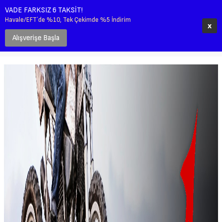
VADE FARKSIZ 6 TAKSİT!
0
Havale/EFT´de %10, Tek Çekimde %5 İndirim
x
Alışverişe Başla
Anasayfa
Erkek
Ayakkabı
Stylmartin