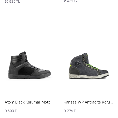
9.274
TL
10.920
TL
Atom Black Korumalı Motosiklet Ayakkabısı
Kansas WP Antracite Korumalı Motosiklet Ayakkabısı
9.603
TL
9.274
TL