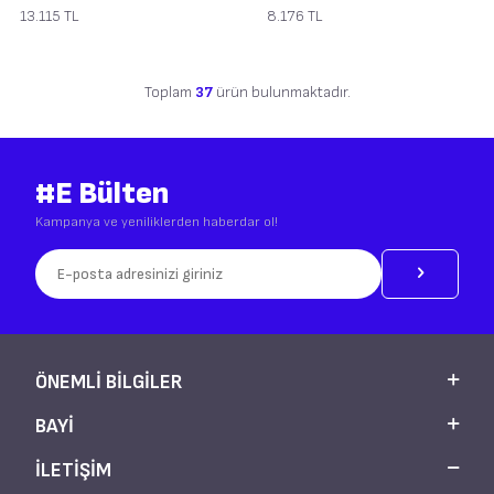
13.115
TL
8.176
TL
Toplam
37
ürün bulunmaktadır.
#E Bülten
Kampanya ve yeniliklerden haberdar ol!
ÖNEMLI BILGILER
BAYI
İLETİŞİM