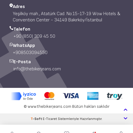
Adres
Yeşilköy mah., Atatürk Cad. No:15-17-19 Wow Hotels &
Convention Center - 34149 Bakırköy/İstanbul
Telefon
+90 (850) 309 45 50
WhatsApp
+908503094550
E-Posta
info@thebikerjeans.com
© www.thebikerjeans.com Bütün hakları saklıdır
T
-Soft
E-Ticaret
Sistemleriyle Hazırlanmıştır.