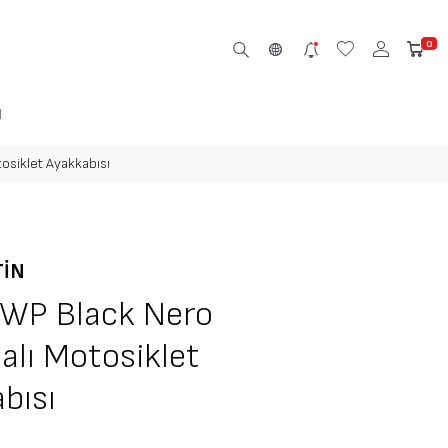
0
M
osiklet Ayakkabısı
TIN
 WP Black Nero
lı Motosiklet
bısı