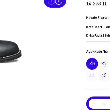
14.228
TL
Havale Fiyatı :
Kredi Kartı Te
Daha Fazla
Styl
Ayakkabı Num
36
37
44
45