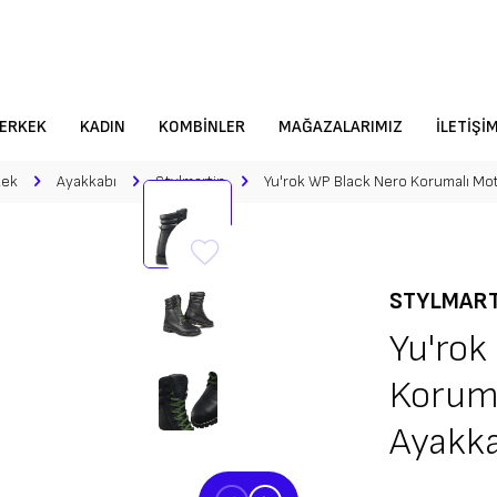
ERKEK
KADIN
KOMBINLER
MAĞAZALARIMIZ
İLETIŞI
kek
Ayakkabı
Stylmartin
Yu'rok WP Black Nero Korumalı Mot
STYLMAR
Yu'rok
Koruma
Ayakka