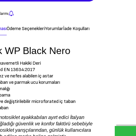
larmı
ması
Ödeme Seçenekleri
Yorumlar
İade Koşulları
k WP Black Nero
avemetli Hakiki Deri
ied EN 13634:2017
z ve nefes alabilen iç astar
taban ve parmak ucu korumaları
malığı
apama
e değiştirilebilir microforated iç taban
aban
otosiklet ayakkabıları ayırt edici İtalyan
ağladığı güvenlik ve konfor faktörü sebebiyle
tosiklet yarışçılarından, günlük kullanıcılara