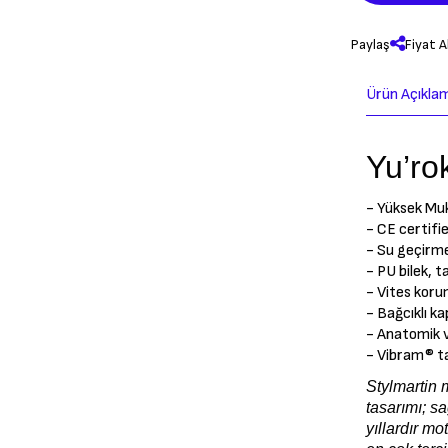
Paylaş
Fiyat A
Ürün Açıkla
Yu’ro
- Yüksek Muk
- CE certif
- Su geçirme
-
PU bilek, 
- Vites koru
- Bağcıklı k
- Anatomik v
- Vibram® t
Stylmartin m
tasarımı; s
yıllardır mo