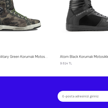
Raptor Evo Military Green Korumalı Motosiklet Ayakkabısı
Atom Black Korumalı Motosikl
9.614
TL