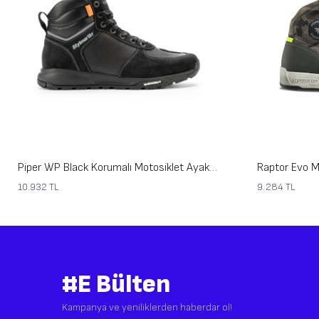
Piper WP Black Korumalı Motosiklet Ayakkabısı
10.932
TL
9.284
TL
#E Bülten
Kampanya ve yeniliklerden haberdar ol!