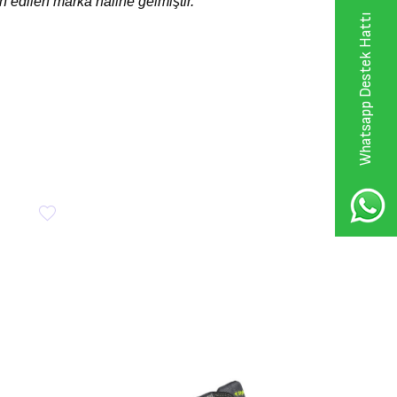
ih edilen marka haline gelmiştir.
Whatsapp Destek Hattı