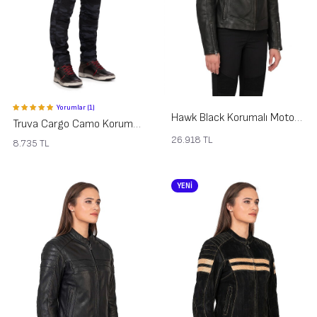
Yorumlar (1)
Hawk Black Korumalı Motosiklet Deri Montu Kadın
Truva Cargo Camo Korumalı Motosiklet Pantolonu Kadın
26.918
TL
8.735
TL
YENİ