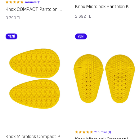
Yorumlar (1)
Knox Microlock Pantolon Koruma Seti 2
Knox COMPACT Pantolon Koruma Seti 2
2.692
TL
3.790
TL
YENİ
YENİ
Yorumlar (1)
Knox Microlock Compact Part 455 Kalça Koruması