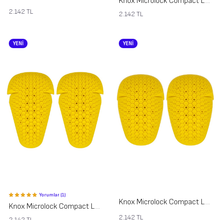
Knox Microlock Compact Level 2 Part 454 Diz Dirsek Koruması
2.142
TL
2.142
TL
YENİ
YENİ
Yorumlar (1)
Knox Microlock Compact Level 2 Part 453 Omuz Koruması
Knox Microlock Compact Level 2 Part 434 Diz Dirsek Koruması
2.142
TL
2.142
TL