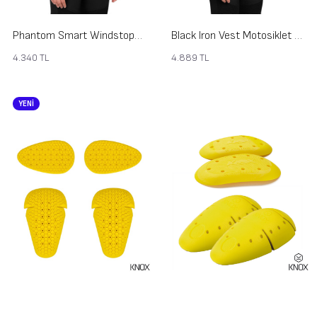
Phantom Smart Windstopper Yelek Kadın
Black Iron Vest Motosiklet Yeleği Kadın
4.340
TL
4.889
TL
YENİ