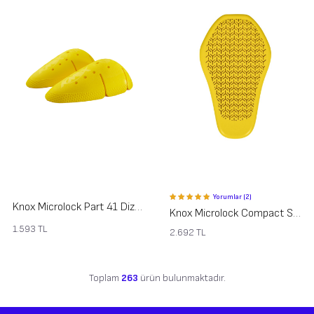
Yorumlar (2)
Knox Microlock Part 41 Diz Dirsek Koruması
Knox Microlock Compact Sırt Koruması Level 2 Part 501
1.593
TL
2.692
TL
Toplam
263
ürün bulunmaktadır.