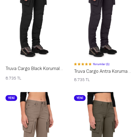
Yorumlar (1)
Truva Cargo Black Korumalı Motosiklet Pantolonu Kadın
Truva Cargo Antra Korumalı Motosiklet Pantolonu Kadın
8.735
TL
8.735
TL
YENİ
YENİ