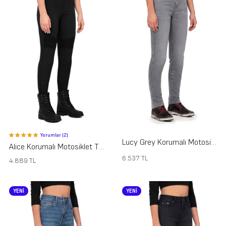
Yorumlar (2)
Lucy Grey Korumalı Motosiklet Kot Pantolonu Kadın
Alice Korumalı Motosiklet Tayt Pantolonu
6.537
TL
4.889
TL
YENİ
YENİ