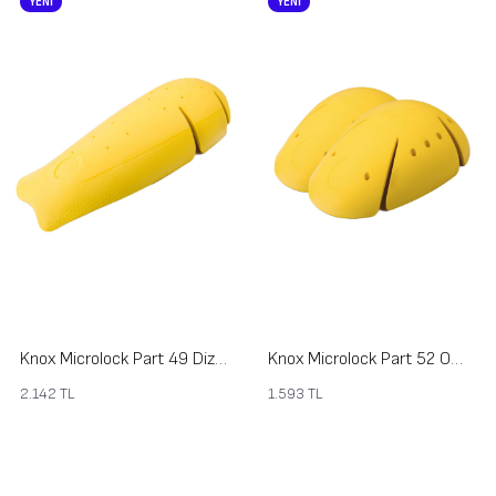
YENİ
YENİ
Knox Microlock Part 49 Diz Koruması
Knox Microlock Part 52 Omuz Koruması
2.142
TL
1.593
TL