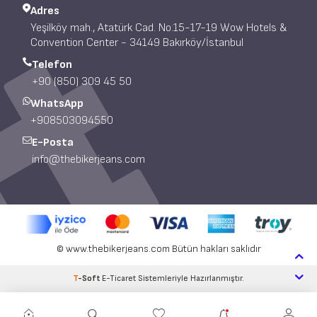
Adres
Yeşilköy mah., Atatürk Cad. No:15-17-19 Wow Hotels &
Convention Center - 34149 Bakırköy/İstanbul
Telefon
+90 (850) 309 45 50
WhatsApp
+908503094550
E-Posta
info@thebikerjeans.com
© www.thebikerjeans.com Bütün hakları saklıdır
T
-Soft
E-Ticaret
Sistemleriyle Hazırlanmıştır.