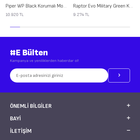
Piper WP Black Korumalı Motosiklet Ayakkabısı
Raptor Evo Military Green Korumalı Motosiklet Ayakkabısı
10.920
TL
9.274
TL
#E Bülten
Kampanya ve yeniliklerden haberdar ol!
ÖNEMLI BILGILER
BAYI
İLETİŞİM