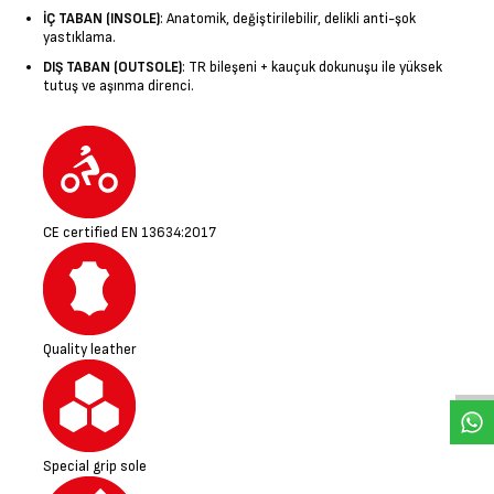
İÇ TABAN (INSOLE)
: Anatomik, değiştirilebilir, delikli anti-şok
yastıklama.
DIŞ TABAN (OUTSOLE)
: TR bileşeni + kauçuk dokunuşu ile yüksek
tutuş ve aşınma direnci.
CE certified EN 13634:2017
W
h
a
s
a
p
p
D
e
s
t
e
H
a
t
t
Quality leather
Special grip sole