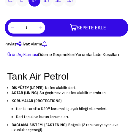
40
41
42
43
44
45
SEPETE EKLE
Paylaş
Fiyat Alarmı
Ürün Açıklaması
Ödeme Seçenekleri
Yorumlar
İade Koşulları
Tank Air Petrol
DIŞ YÜZEY (UPPER)
: Nefes alabilir deri.
ASTAR (LINING)
: Su geçirmez ve nefes alabilir membran.
KORUMALAR (PROTECTIONS)
:
Her iki tarafta D3O® korumalı iç ayak bileği eklemeleri.
Deri topuk ve burun korumaları.
BAĞLAMA SİSTEMİ (FASTENING)
: Bağcıklı (2 renk varyasyonu ve
uzunluk seçeneği).