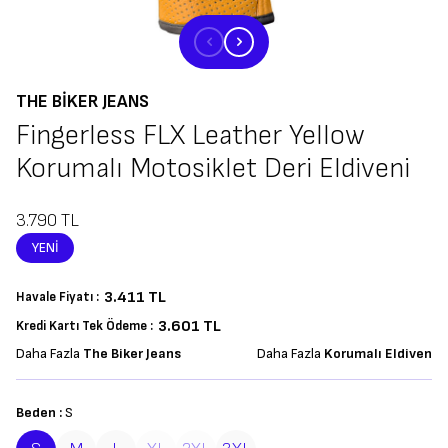
THE BIKER JEANS
Fingerless FLX Leather Yellow
Korumalı Motosiklet Deri Eldiveni
3.790
TL
YENI
3.411
TL
Havale Fiyatı :
3.601 TL
Kredi Kartı Tek Ödeme :
Daha Fazla
The Biker Jeans
Daha Fazla
Korumalı Eldiven
Beden :
S