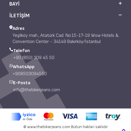
BAYI
İLETİŞİM
Adres
Yeşilköy mah., Atatürk Cad. No:15-17-19 Wow Hotels &
Convention Center - 34149 Bakırköy/İstanbul
Telefon
+90 (850) 309 45 50
WhatsApp
+908503094550
E-Posta
info@thebikerjeans.com
© www.thebikerjeans.com Bütün hakları saklıdır