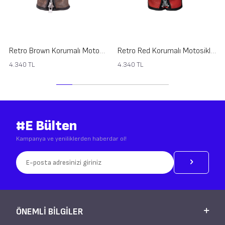
Retro Brown Korumalı Motosiklet Deri Eldiveni
Retro Red Korumalı Motosiklet Deri Eldiveni
4.340
TL
4.340
TL
#E Bülten
Kampanya ve yeniliklerden haberdar ol!
ÖNEMLI BILGILER