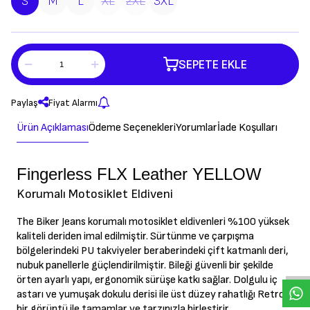
S
M
L
XL
2XL
3XL
SEPETE EKLE
Paylaş
Fiyat Alarmı
Ürün Açıklaması
Ödeme Seçenekleri
Yorumlar
İade Koşulları
Fingerless FLX Leather YELLOW
Korumalı Motosiklet Eldiveni
The Biker Jeans korumalı motosiklet eldivenleri %100 yüksek
W
h
a
s
a
p
p
D
e
s
t
e
H
a
t
t
kaliteli deriden imal edilmiştir. Sürtünme ve çarpışma
bölgelerindeki PU takviyeler beraberindeki çift katmanlı deri,
nubuk panellerle güçlendirilmiştir. Bileği güvenli bir şekilde
örten ayarlı yapı, ergonomik sürüşe katkı sağlar. Dolgulu iç
astarı ve yumuşak dokulu derisi ile üst düzey rahatlığı Retro
bir görüntü ile tamamlar ve tarzınızla birleştirir.