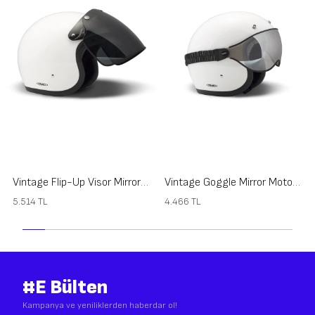
Vintage Flip-Up Visor Mirror Vizör
Vintage Goggle Mirror Motosiklet Gözlüğü
5.514
TL
4.466
TL
#E Bülten
Kampanya ve yeniliklerden haberdar ol!