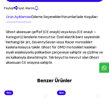
Paylaş
Fiyat Alarmı
Ürün Açıklaması
Ödeme Seçenekleri
Yorumlar
İade Koşulları
Ghost aksesuarı şeffaf (CE onaylı) veya koyu (CE onaylı –
Kategori1) lenslerle mevcuttur. Özel elastik bant sayesinde
herhangi bir Jet, SeventySeven veya Racer motosiklet
kaskına kolayca takılır. Ghost for DMD motosiklet kaskları
W
h
a
s
a
p
p
D
e
s
t
e
H
a
t
t
siyah enjeksiyonlu polikarbon çerçeveye sahiptir ve çizilme ve
sis kalkanıyla donatılmıştır. Tek boyutta mevcut olan Ghost
aksesuarı CE onayına sahiptir.
Benzer Ürünler
Yeni
Yeni