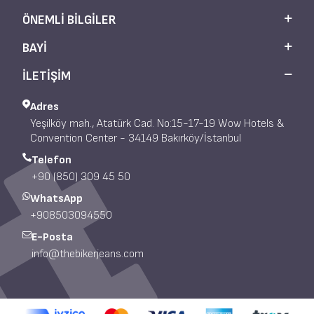
ÖNEMLI BILGILER
BAYI
İLETİŞİM
Adres
Yeşilköy mah., Atatürk Cad. No:15-17-19 Wow Hotels &
Convention Center - 34149 Bakırköy/İstanbul
Telefon
+90 (850) 309 45 50
WhatsApp
+908503094550
E-Posta
info@thebikerjeans.com