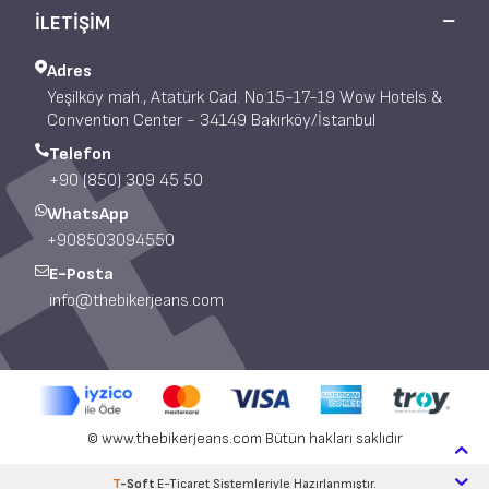
İLETİŞİM
Adres
Yeşilköy mah., Atatürk Cad. No:15-17-19 Wow Hotels &
Convention Center - 34149 Bakırköy/İstanbul
Telefon
+90 (850) 309 45 50
WhatsApp
+908503094550
E-Posta
info@thebikerjeans.com
© www.thebikerjeans.com Bütün hakları saklıdır
T
-Soft
E-Ticaret
Sistemleriyle Hazırlanmıştır.