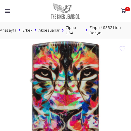
0
Zippo
Zippo 49352 Lion
Anasayfa
Erkek
Aksesuarlar
USA
Design