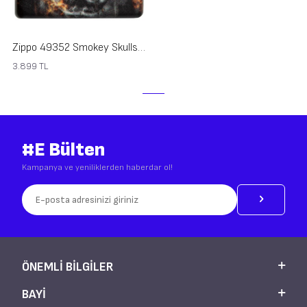
Zippo 49352 Smokey Skulls Design
3.899
TL
#E Bülten
Kampanya ve yeniliklerden haberdar ol!
ÖNEMLI BILGILER
BAYI