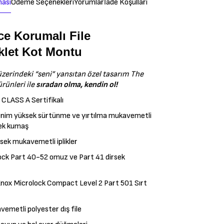
ması
Ödeme Seçenekleri
Yorumlar
İade Koşulları
ce Korumalı File
klet Kot Montu
zerindeki “seni” yansıtan özel tasarım The
ürünleri ile
sıradan olma, kendin ol!
CLASS A Sertifikalı
im yüksek sürtünme ve yırtılma mukavemetli
ek kumaş
ek mukavemetli iplikler
ock Part 40-52 omuz ve Part 41 dirsek
Knox Microlock Compact Level 2 Part 501 Sırt
emetli polyester dış file