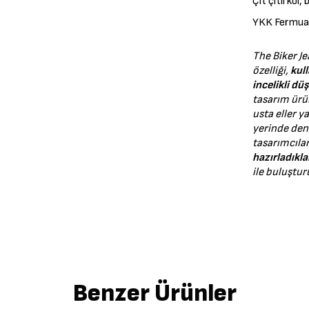
Çıt çıtlı kol
YKK Fermua
The Biker Je
özelliği,
kull
incelikli dü
tasarım ürün
usta eller y
yerinde den
tasarımcıla
hazırladıkla
ile buluştur
Benzer Ürünler