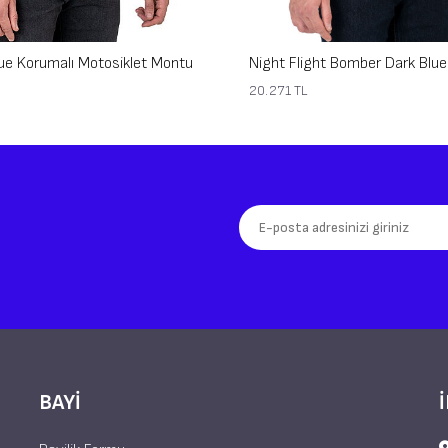
lue Korumalı Motosiklet Montu
20.271
TL
BAYI