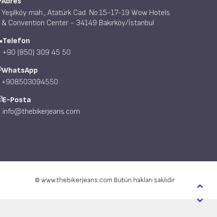
Adres
Yeşilköy mah., Atatürk Cad. No:15-17-19 Wow Hotels
& Convention Center - 34149 Bakırköy/İstanbul
Telefon
+90 (850) 309 45 50
WhatsApp
+908503094550
E-Posta
info@thebikerjeans.com
© www.thebikerjeans.com Bütün hakları saklıdır