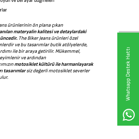
, boyun ve bel ayar düğmeleri
rlar
ans ürünlerinin ön plana çıkan
anılan materyalin kalitesi ve detaylardaki
şüncedir.
The Biker Jeans ürünleri özel
lerdir ve bu tasarımlar butik atölyelerde,
Whatsapp Destek Hattı
ardımı ile bir araya getirilir. Mükemmel,
eyimlenir ve ardından
rımızın
motosiklet kültürü ile harmanlayarak
rı tasarımlar
siz değerli motosiklet severler
ulur.