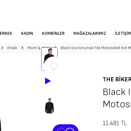
VADE FARKSIZ 6 TAKSİT!
Alışverişe Başla
ale/EFT´de %10, Tek Çekimde %5 İndirim
ERKEK
KADIN
KOMBINLER
MAĞAZALARIMIZ
İLETIŞI
Erkek
Mont & Yelek
Black Ice Korumalı File Motosiklet Kot 
THE BIKE
Black 
Motosi
11.481
TL