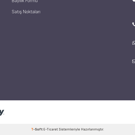
Bayilik Formu
Satış Noktaları
T
-Soft
E-Ticaret
Sistemleriyle Hazırlanmıştır.