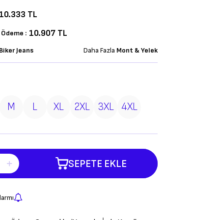
10.333
TL
10.907 TL
k Ödeme :
Biker Jeans
Daha Fazla
Mont & Yelek
M
L
XL
2XL
3XL
4XL
SEPETE EKLE
larmı