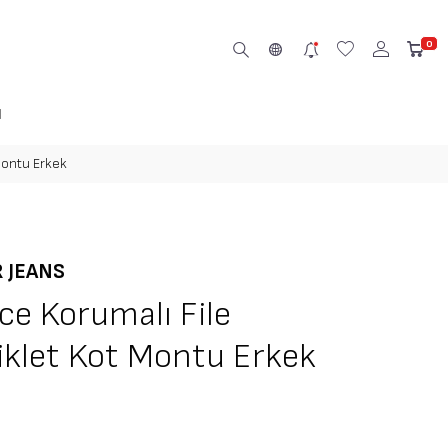
x
0
M
Montu Erkek
R JEANS
Ice Korumalı File
klet Kot Montu Erkek