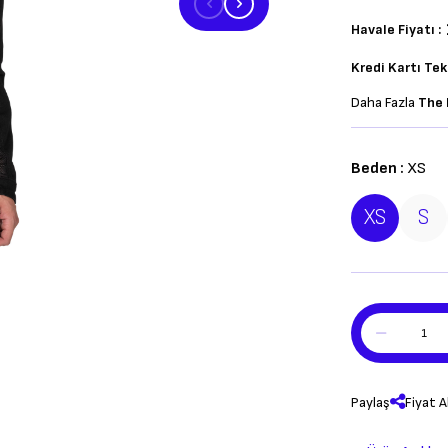
Havale Fiyatı :
Kredi Kartı Te
Daha Fazla
The 
Beden :
XS
XS
S
Paylaş
Fiyat A