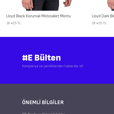
Lloyd Black Korumalı Motosiklet Montu
Lloyd Dark B
16.425
TL
16.425
TL
#E Bülten
Kampanya ve yeniliklerden haberdar ol!
ÖNEMLI BILGILER