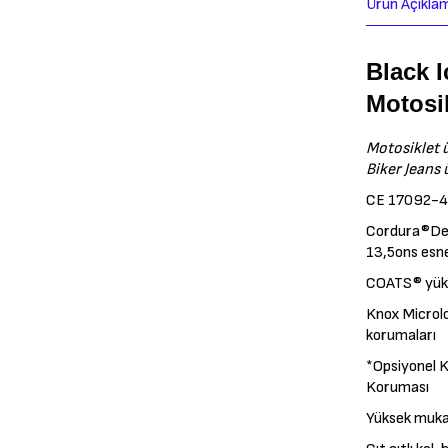
Ürün Açıkla
Black I
Motosi
Motosiklet ü
Biker Jeans 
CE 17092-4 
Cordura®Den
13,5ons esn
COATS® yüks
Knox Microl
korumaları
*Opsiyonel 
Koruması
Yüksek mukav