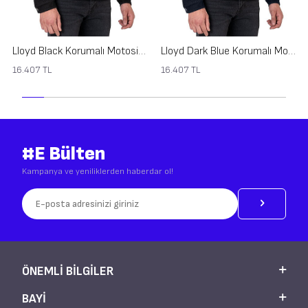
Lloyd Black Korumalı Motosiklet Montu
Lloyd Dark Blue Korumalı Motosiklet Montu
16.407
TL
16.407
TL
#E Bülten
Kampanya ve yeniliklerden haberdar ol!
ÖNEMLI BILGILER
BAYI