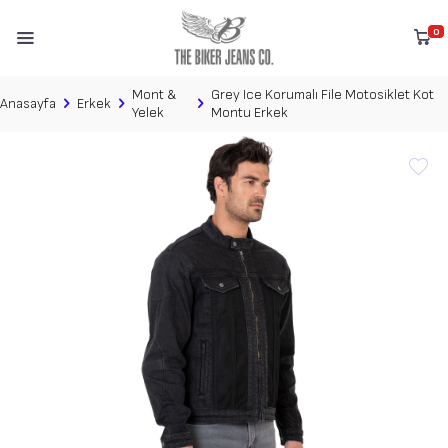
VADE FARKSIZ 6 TAKSİT!
0
Havale/EFT´de %10, Tek Çekimde %5 İndirim
x
Alışverişe Başla
Mont &
Grey Ice Korumalı File Motosiklet Kot
Anasayfa
Erkek
Yelek
Montu Erkek