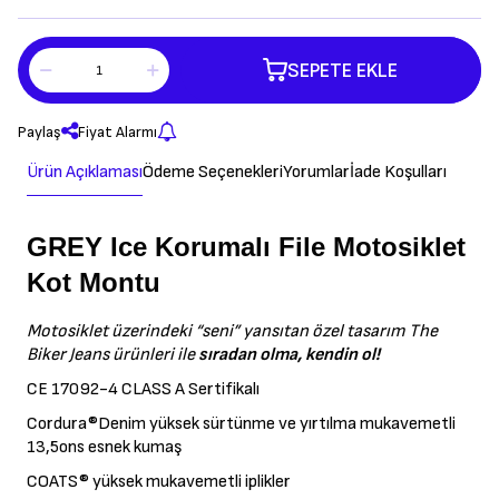
SEPETE EKLE
Paylaş
Fiyat Alarmı
Ürün Açıklaması
Ödeme Seçenekleri
Yorumlar
İade Koşulları
GREY Ice Korumalı File Motosiklet
Kot Montu
Motosiklet üzerindeki “seni” yansıtan özel tasarım The
Biker Jeans ürünleri ile
sıradan olma, kendin ol!
CE 17092-4 CLASS A Sertifikalı
Cordura®Denim yüksek sürtünme ve yırtılma mukavemetli
13,5ons esnek kumaş
COATS® yüksek mukavemetli iplikler