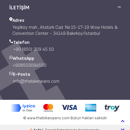
İLETİŞİM
Adres
Yeşilköy mah., Atatürk Cad. No:15-17-19 Wow Hotels &
Convention Center - 34149 Bakırköy/İstanbul
Telefon
+90 (850) 309 45 50
WhatsApp
+908503094550
E-Posta
info@thebikerjeans.com
© www.thebikerjeans.com Bütün hakları saklıdır