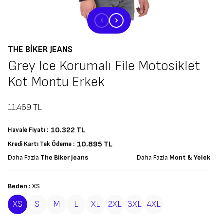
THE BIKER JEANS
Grey Ice Korumalı File Motosiklet
Kot Montu Erkek
11.469
TL
10.322
TL
Havale Fiyatı :
10.895 TL
Kredi Kartı Tek Ödeme :
Daha Fazla
The Biker Jeans
Daha Fazla
Mont & Yelek
Beden :
XS
XS
S
M
L
XL
2XL
3XL
4XL