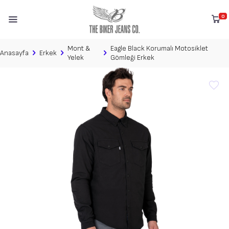
0
Mont &
Eagle Black Korumalı Motosiklet
Anasayfa
Erkek
Yelek
Gömleği Erkek