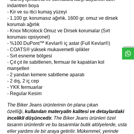
indantren boya
- Kir ve su itici kumaş yüzeyi
- 1.100 gr. korumasız ağırlık. 1600 gr. omuz ve dirsek
korumalı ağırlık
W
h
a
s
a
p
p
D
e
s
t
e
H
a
t
t
- Knox Microlock Omuz ve Dirsek korumalar (Sırt
koruması opsiyonel)
- %100 DuPont™ Kevlar® iç astar (Full Kevlar
®)
-
COATS® yüksek mukavemetli iplikler
- Sırt esneme bölgesi
- Çıt çıt ile sabitlenen, fermuar ile kapatılan kol
manşetleri
- 2 yandan kemere sabitleme aparatı
- 2 dış, 2 iç cep
- YKK fermuarlar
- Regular Kesim
The Biker Jeans ürünlerinin ön plana çıkan
özelliği,
kullanılan materyalin kalitesi ve detaylardaki
incelikli düşüncedir.
The Biker Jeans ürünleri özel
tasarım ürünlerdir ve bu tasarımlar butik atölyelerde, usta
eller yardımı ile bir araya getirilir. Mükemmel, yerinde