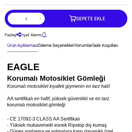
SEPETE EKLE
Paylaş
Fiyat Alarmı
Ürün Açıklaması
Ödeme Seçenekleri
Yorumlar
İade Koşulları
EAGLE
Korumalı Motosiklet Gömleği
Korumalı motosiklet kıyafeti giymenin en tarz hali!
AA sertifikalı en hafif, yüksek güvenlikli ve en tarz
korumalı motosiklet gömleği
- CE 17092-3 CLASS AA Sertifikalı
- Yüksek mukavemetli esnek Ripstop dış kumaş
- Güneş ışınlarına ve solmalara karşı dayanıklı özel