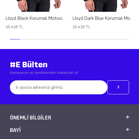
Lloyd Black Korumalı Motosiklet Montu
Lloyd Dark Blue Korumalı Motosiklet Montu
16.418
TL
16.418
TL
#E Bülten
Kampanya ve yeniliklerden haberdar ol!
ÖNEMLI BILGILER
BAYI