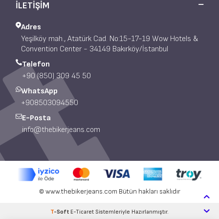
İLETİŞİM
Adres
Yeşilköy mah., Atatürk Cad. No:15-17-19 Wow Hotels &
Convention Center - 34149 Bakırköy/İstanbul
Telefon
+90 (850) 309 45 50
WhatsApp
+908503094550
E-Posta
info@thebikerjeans.com
© www.thebikerjeans.com Bütün hakları saklıdır
T
-Soft
E-Ticaret
Sistemleriyle Hazırlanmıştır.