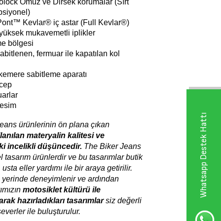
olock Omuz ve Dirsek korumalar (Sırt
psiyonel)
nt™ Kevlar® iç astar (Full Kevlar
®)
ksek mukavemetli iplikler
me bölgesi
e sabitlenen, fermuar ile kapatılan kol
kemere sabitleme aparatı
 cep
arlar
Kesim
Whatsapp Destek Hattı
eans ürünlerinin ön plana çıkan
lanılan materyalin kalitesi ve
i incelikli düşüncedir.
The Biker Jeans
l tasarım ürünlerdir ve bu tasarımlar butik
usta eller yardımı ile bir araya getirilir.
yerinde deneyimlenir ve ardından
rımızın
motosiklet kültürü ile
rak hazırladıkları tasarımlar
siz değerli
everler ile buluşturulur.