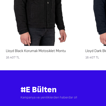
Lloyd Black Korumalı Motosiklet Montu
Lloyd Dark B
16.407
TL
16.407
TL
#E Bülten
Kampanya ve yeniliklerden haberdar ol!