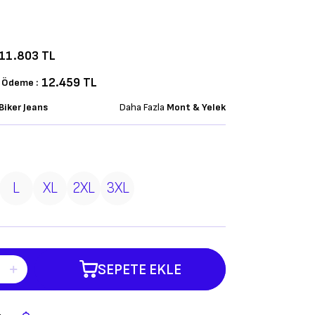
11.803
TL
12.459 TL
k Ödeme :
Biker Jeans
Daha Fazla
Mont & Yelek
L
XL
2XL
3XL
SEPETE EKLE