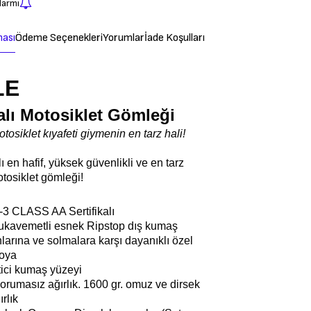
larmı
ması
Ödeme Seçenekleri
Yorumlar
İade Koşulları
LE
lı Motosiklet Gömleği
tosiklet kıyafeti giymenin en tarz hali!
lı en hafif, yüksek güvenlikli ve en tarz
tosiklet gömleği!
-3 CLASS AA Sertifikalı
ukavemetli esnek Ripstop dış kumaş
nlarına ve solmalara karşı dayanıklı özel
boya
itici kumaş yüzeyi
 korumasız ağırlık. 1600 gr. omuz ve dirsek
rlık