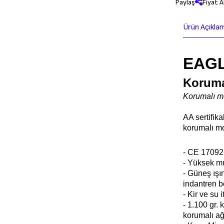
Paylaş
Fiyat A
Ürün Açıkla
EAG
Koruma
Korumalı mo
AA sertifika
korumalı mo
- CE 17092
- Yüksek m
- Güneş ışı
indantren 
- Kir ve su 
- 1.100 gr.
korumalı ağı