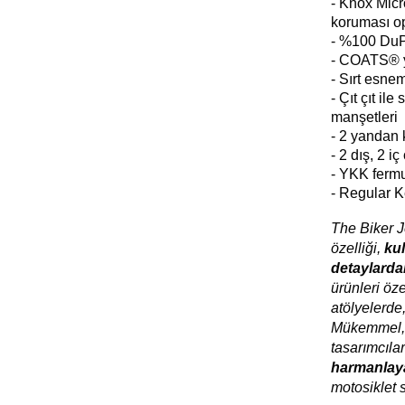
- Knox Micr
koruması o
- %100 DuPo
-
COATS® yü
- Sırt esne
- Çıt çıt il
manşetleri
- 2 yandan 
- 2 dış, 2 iç
- YKK fermu
- Regular 
The Biker J
özelliği,
kul
detaylardak
ürünleri öze
atölyelerde, 
Mükemmel, 
tasarımcıla
harmanlaya
motosiklet s