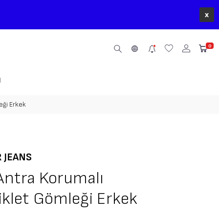
x
0
M
eği Erkek
R JEANS
Antra Korumalı
klet Gömleği Erkek