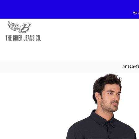
Hav
Anasayf