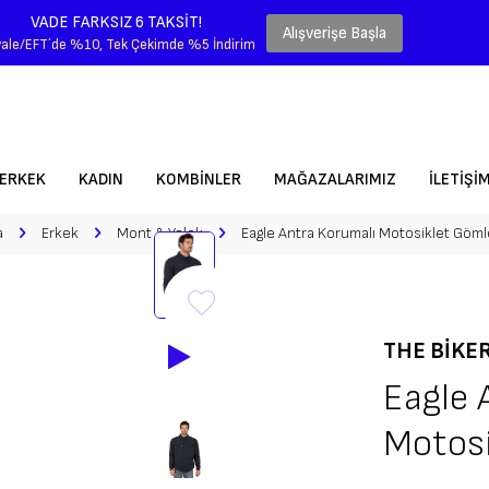
VADE FARKSIZ 6 TAKSİT!
Alışverişe Başla
ale/EFT´de %10, Tek Çekimde %5 İndirim
ERKEK
KADIN
KOMBINLER
MAĞAZALARIMIZ
İLETIŞI
a
Erkek
Mont & Yelek
Eagle Antra Korumalı Motosiklet Göml
THE BIKE
Eagle 
Motosi