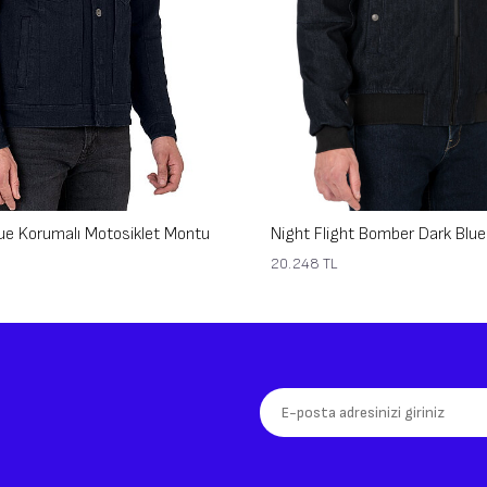
lue Korumalı Motosiklet Montu
20.248
TL