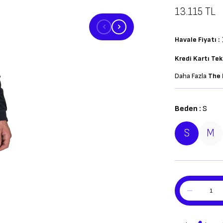
13.115
TL
Havale Fiyatı :
Kredi Kartı Te
Daha Fazla
The 
Beden :
S
S
M