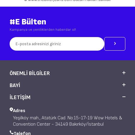
© www.thebikerjeans.com Bütün hakları saklıdır
#E Bülten
Kampanya ve yeniliklerden haberdar ol!
ÖNEMLI BILGILER
BAYI
İLETİŞİM
Adres
Yeşilköy mah., Atatürk Cad. No:15-17-19 Wow Hotels &