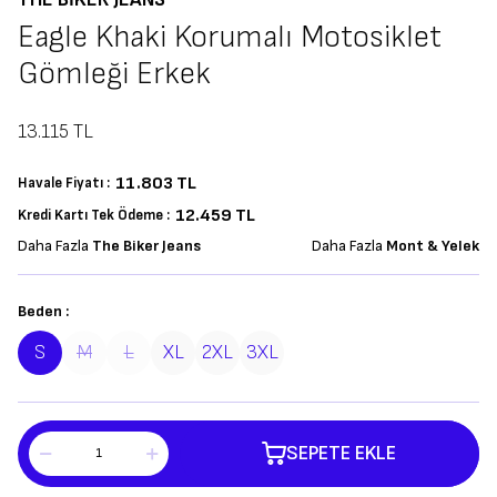
THE BIKER JEANS
Eagle Khaki Korumalı Motosiklet
Gömleği Erkek
13.115
TL
11.803
TL
Havale Fiyatı :
12.459 TL
Kredi Kartı Tek Ödeme :
Daha Fazla
The Biker Jeans
Daha Fazla
Mont & Yelek
Beden :
S
M
L
XL
2XL
3XL