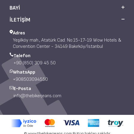
ÖNEMLI BILGILER
BAYI
İLETİŞİM
Adres
Yeşilköy mah., Atatürk Cad. No:15-17-19 Wow Hotels &
Convention Center - 34149 Bakırköy/İstanbul
Telefon
+90 (850) 309 45 50
WhatsApp
+908503094550
E-Posta
info@thebikerjeans.com