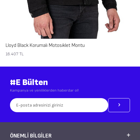
Lloyd Black Korumalı Motosiklet Montu
16.407
TL
#E Bülten
Kampanya ve yeniliklerden haberdar ol!