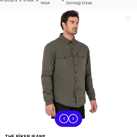
Mont &
Eagle Khaki Korumalı Motosiklet
Anasayfa
Erkek
Yelek
Gömleği Erkek