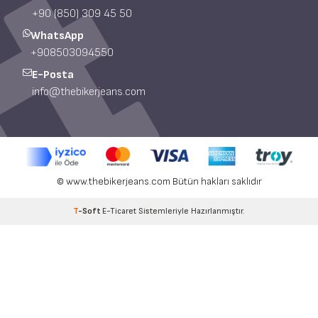
Convention Center - 34149 Bakırköy/İstanbul
Telefon
+90 (850) 309 45 50
WhatsApp
+908503094550
E-Posta
info@thebikerjeans.com
© www.thebikerjeans.com Bütün hakları saklıdır
T
-Soft
E-Ticaret
Sistemleriyle Hazırlanmıştır.