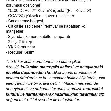
- 1.100 gr. korumasız ağırlık. 1600 gr. omuz ve dirsek
korumalı ağırlık
- Knox Microlock Omuz ve Dirsek korumalar (Sırt
koruması opsiyonel)
- %100 DuPont™ Kevlar® iç astar (Full Kevlar
®)
-
COATS® yüksek mukavemetli iplikler
- Sırt esneme bölgesi
- Çıt çıt ile sabitlenen, fermuar ile kapatılan kol
manşetleri
- 2 yandan kemere sabitleme aparatı
- 2 dış, 2 iç cep
- YKK fermuarlar
- Regular Kesim
The Biker Jeans ürünlerinin ön plana çıkan
özelliği,
kullanılan materyalin kalitesi ve detaylardaki
incelikli düşüncedir.
The Biker Jeans ürünleri özel
tasarım ürünlerdir ve bu tasarımlar butik atölyelerde, usta
eller yardımı ile bir araya getirilir. Mükemmel, yerinde
deneyimlenir ve ardından tasarımcılarımızın
motosiklet
kültürü ile harmanlayarak hazırladıkları tasarımlar
siz