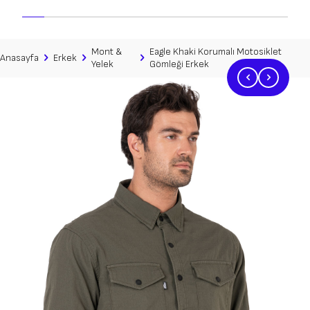
Lloyd Black Korumalı Motosiklet Montu
Lloyd Dark Blue Korumalı Motosiklet Montu
16.407
TL
16.407
TL
Mont &
Eagle Khaki Korumalı Motosiklet
Anasayfa
Erkek
Yelek
Gömleği Erkek