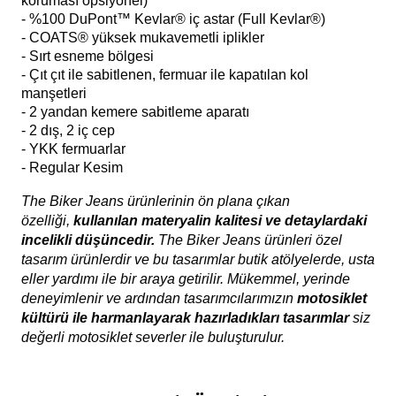
korumalı ağırlık
- Knox Microlock Omuz ve Dirsek korumalar (Sırt
koruması opsiyonel)
- %100 DuPont™ Kevlar® iç astar (Full Kevlar
®)
-
COATS® yüksek mukavemetli iplikler
- Sırt esneme bölgesi
- Çıt çıt ile sabitlenen, fermuar ile kapatılan kol
manşetleri
- 2 yandan kemere sabitleme aparatı
- 2 dış, 2 iç cep
- YKK fermuarlar
- Regular Kesim
The Biker Jeans ürünlerinin ön plana çıkan
özelliği,
kullanılan materyalin kalitesi ve detaylardaki
incelikli düşüncedir.
The Biker Jeans ürünleri özel
tasarım ürünlerdir ve bu tasarımlar butik atölyelerde, usta
eller yardımı ile bir araya getirilir. Mükemmel, yerinde
deneyimlenir ve ardından tasarımcılarımızın
motosiklet
kültürü ile harmanlayarak hazırladıkları tasarımlar
siz
değerli motosiklet severler ile buluşturulur.