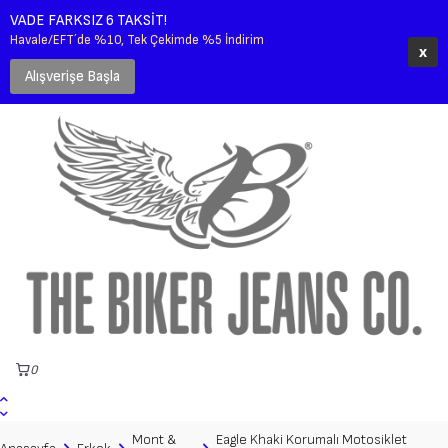
VADE FARKSIZ 6 TAKSİT!
Havale/EFT´de %10, Tek Çekimde %5 İndirim
x
Alışverişe Başla
0
0